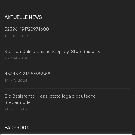
AKTUELLE NEWS
523961191720974680
14. JULI 2024
Start an Online Casino Step-by-Step Guide 13
23. MAI 2024
433437221715698858
14. MAI 2024
Die Basisrente – das letzte legale deutsche
Steuermodell
20. JULI 2020
FACEBOOK