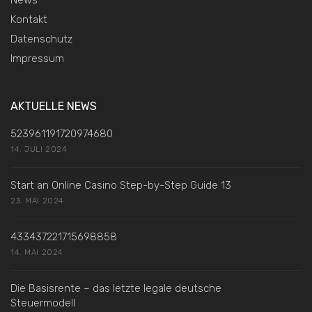
News
Kontakt
Datenschutz
Impressum
AKTUELLE NEWS
523961191720974680
14. JULI 2024
Start an Online Casino Step-by-Step Guide 13
23. MAI 2024
433437221715698858
14. MAI 2024
Die Basisrente – das letzte legale deutsche
Steuermodell